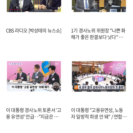
CBS 라디오 [박성태의 뉴스쇼]
1기 경사노위 위원장 "나쁜 화
해가 좋은 판결보다 낫다" 새
겨...첫 의제는 '인구변화 따른
일자리'
이 대통령 경사노위 토론서 '고
이 대통령 "고용유연성, 노동
용 유연성' 언급‥"지금은 경
자 일방적 희생 안 돼" / 연합뉴
제 전시 상황" (2026.03.19/뉴
스TV (YonhapnewsTV)
스데스크/MBC)