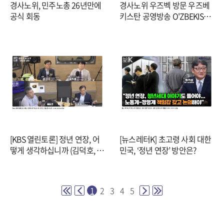
경사노위, 민주노총 26년만에
경사노위 우즈벡 방문 우즈베
공식 회동
키스탄 공영방송 O'ZBEKISTO
N 24
[KBS 열린토론] 정년 연장, 어
[뉴스레터K] 초고령 사회 대한
떻게 생각하십니까 (김덕호, 김
민국, ‘정년 연장’ 방안은?
성희, 이상희)
1
2
3
4
5