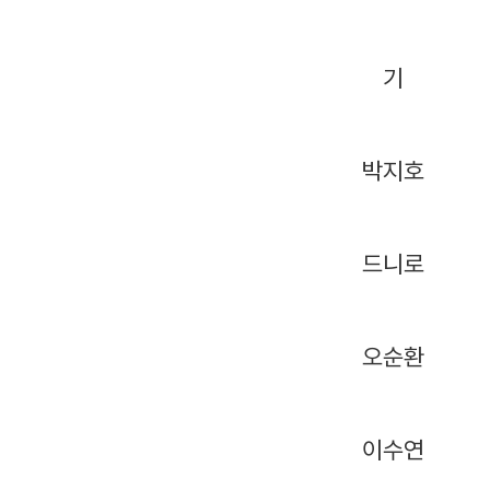
기
박지호
드니로
오순환
이수연