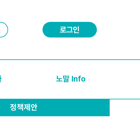
로그인
다
노말 Info
정책제안