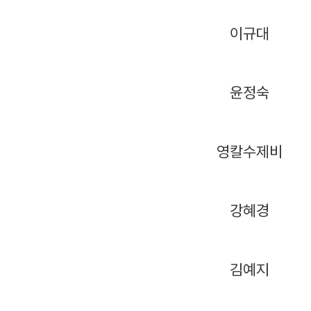
이규대
윤정숙
영칼수제비
강혜경
김예지