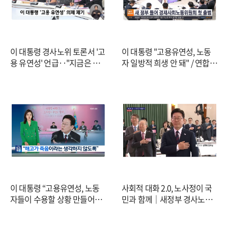
이 대통령 경사노위 토론서 '고
이 대통령 "고용유연성, 노동
용 유연성' 언급‥"지금은 경
자 일방적 희생 안 돼" / 연합뉴
제 전시 상황" (2026.03.19/뉴
스TV (YonhapnewsTV)
스데스크/MBC)
이 대통령 “고용유연성, 노동
사회적 대화 2.0, 노사정이 국
자들이 수용할 상황 만들어
민과 함께｜새정부 경사노위
야…사회안전망 강화” / KBS
제1기 출범식