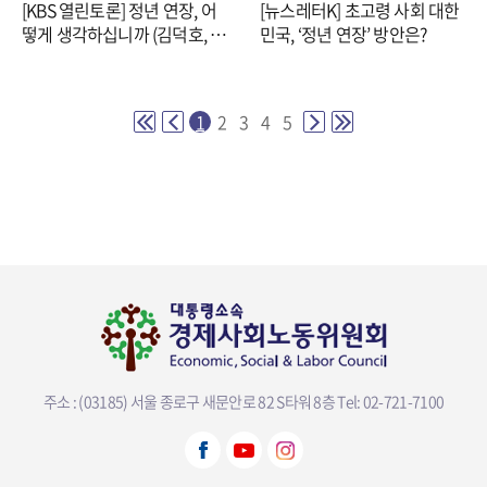
[KBS 열린토론] 정년 연장, 어
[뉴스레터K] 초고령 사회 대한
떻게 생각하십니까 (김덕호, 김
민국, ‘정년 연장’ 방안은?
성희, 이상희)
1
2
3
4
5
주소 : (03185) 서울 종로구 새문안로 82 S타워 8층
Tel: 02-721-7100
뷰어다운로드 선택