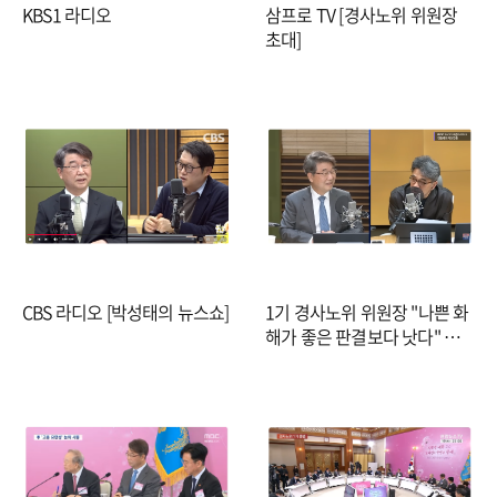
KBS1 라디오
삼프로 TV [경사노위 위원장
초대]
CBS 라디오 [박성태의 뉴스쇼]
1기 경사노위 위원장 "나쁜 화
해가 좋은 판결보다 낫다" 새
겨...첫 의제는 '인구변화 따른
일자리'