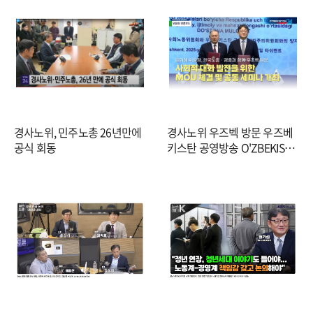
경사노위, 민주노총 26년만에
경사노위 우즈벡 방문 우즈베
공식 회동
키스탄 공영방송 O'ZBEKISTO
N 24