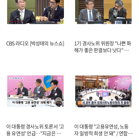
CBS 라디오 [박성태의 뉴스쇼]
1기 경사노위 위원장 "나쁜 화
해가 좋은 판결보다 낫다" 새
겨...첫 의제는 '인구변화 따른
일자리'
이 대통령 경사노위 토론서 '고
이 대통령 "고용유연성, 노동
용 유연성' 언급‥"지금은 경
자 일방적 희생 안 돼" / 연합뉴