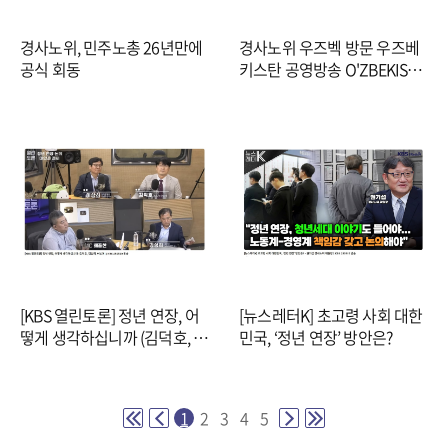
경사노위, 민주노총 26년만에
경사노위 우즈벡 방문 우즈베
공식 회동
키스탄 공영방송 O'ZBEKISTO
N 24
[KBS 열린토론] 정년 연장, 어
[뉴스레터K] 초고령 사회 대한
떻게 생각하십니까 (김덕호, 김
민국, ‘정년 연장’ 방안은?
성희, 이상희)
1
2
3
4
5