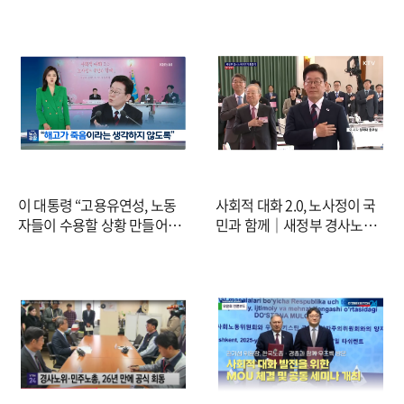
제 전시 상황" (2026.03.19/뉴
스TV (YonhapnewsTV)
스데스크/MBC)
이 대통령 “고용유연성, 노동
사회적 대화 2.0, 노사정이 국
자들이 수용할 상황 만들어
민과 함께｜새정부 경사노위
야…사회안전망 강화” / KBS
제1기 출범식