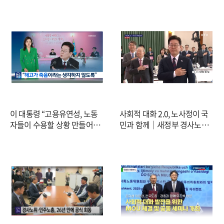
제 전시 상황" (2026.03.19/뉴
스TV (YonhapnewsTV)
스데스크/MBC)
이 대통령 “고용유연성, 노동
사회적 대화 2.0, 노사정이 국
자들이 수용할 상황 만들어
민과 함께｜새정부 경사노위
야…사회안전망 강화” / KBS
제1기 출범식