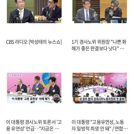
CBS 라디오 [박성태의 뉴스쇼]
1기 경사노위 위원장 "나쁜 화
해가 좋은 판결보다 낫다" 새
겨...첫 의제는 '인구변화 따른
일자리'
이 대통령 경사노위 토론서 '고
이 대통령 "고용유연성, 노동
용 유연성' 언급‥"지금은 경
자 일방적 희생 안 돼" / 연합뉴