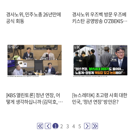
경사노위, 민주노총 26년만에
경사노위 우즈벡 방문 우즈베
공식 회동
키스탄 공영방송 O'ZBEKISTO
N 24
[KBS 열린토론] 정년 연장, 어
[뉴스레터K] 초고령 사회 대한
떻게 생각하십니까 (김덕호, 김
민국, ‘정년 연장’ 방안은?
성희, 이상희)
1
2
3
4
5