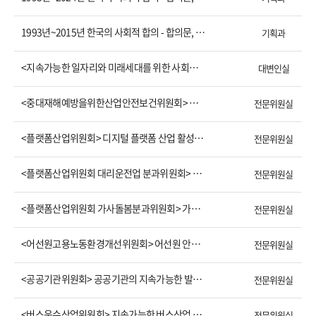
1993년~2015년 한국의 사회적 합의 - 합의문, 건의문 및 권고문 (2016.6.17)
기획과
<지속가능한 일자리와 미래세대를 위한 사회적 대화의 원칙과 방향> 선언문
대변인실
<중대재해예방을위한산업안전보건위원회> 중대재해 예방을 위한 노사정 합의문
전문위원실
<플랫폼산업위원회> 디지털 플랫폼 산업 활성화와 플랫폼 종사자 보호를 위한 권고문
전문위원실
<플랫폼산업위원회 대리운전업 분과위원회> 대리운전업의 지속가능한 산업생태계 조성과 대리운전 종사자 보호 확대를 위한 합의문(안)(2022.6.10)
전문위원실
<플랫폼산업위원회 가사돌봄분과위원회> 가사-아이돌봄 영역의 산업생태계 조성과 종사자 보호 확대를 위한 합의문(안)(2022.6.16)
전문위원실
<어선원고용노동환경개선위원회> 어선원 안전·보건 보장 및 노동환경 개선을 위한 합의문(2021.11.5)
전문위원실
<공공기관위원회> 공공기관의 지속가능한 발전을 위한 합의 (2020.11.18.)
전문위원실
<버스운수산업위원회> 지속가능한 버스산업 발전을 위한버스운수산업위원회 노·사·정 합의 (2020.10.29.)
전문위원실