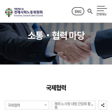
ENG
전체메뉴
소통‧협력 마당
국제협력
해외 노사정 내방 간담회 활
국제협력
동