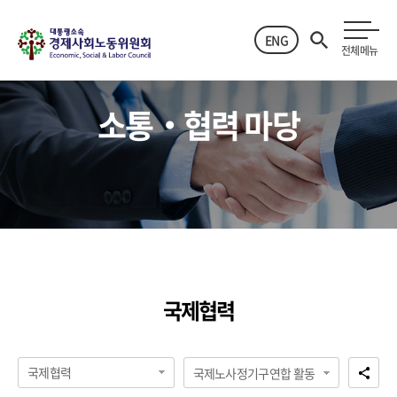
ENG
전체메뉴
소통‧협력 마당
국제협력
국제협력
국제노사정기구연합 활동