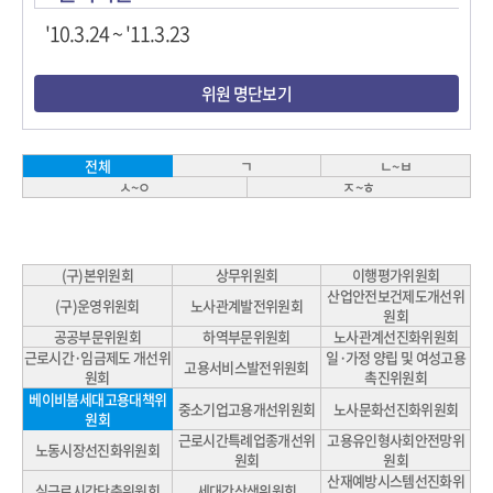
'10.3.24 ~ '11.3.23
위원 명단보기
ㄱ
ㄴ~ㅂ
전체
ㅅ~ㅇ
ㅈ~ㅎ
(구)본위원회
상무위원회
이행평가위원회
산업안전보건제도개선위
(구)운영위원회
노사관계발전위원회
원회
공공부문위원회
하역부문위원회
노사관계선진화위원회
근로시간·임금제도 개선위
일·가정 양립 및 여성고용
고용서비스발전위원회
원회
촉진위원회
베이비붐세대고용대책위
중소기업고용개선위원회
노사문화선진화위원회
원회
근로시간특례업종개선위
고용유인형사회안전망위
노동시장선진화위원회
원회
원회
산재예방시스템선진화위
실근로시간단축위원회
세대간상생위원회