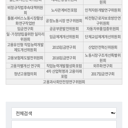
원회
비정규직법후속대책위원
노사관계비전포럼
인적자원개발연구위원회
회
돌봄서비스노동시장활성
비전형근로자보호방안연
공정노동시장 연구위원회
화연구작업반
구위원회
임금연구회
공공부문발전위원회
자동차부품업종위원회
일·가정양립을위한 일자리
임금체계개선위원회
단체교섭체계개선위원회
위원회
고용유인형 직업능력개발
2015임금연구회
산업안전혁신위원회
제도개선위원회
노동시장구조개선특별위
고용보험제도발전위원회
2016임금연구회
원회
고용차별개선 연구회
직업능력개발활성화포럼
외주화연구회
4차 산업혁명과 고용미래
청년고용협의회
2017임금연구회
포럼
고용과사회안전망연구위원회