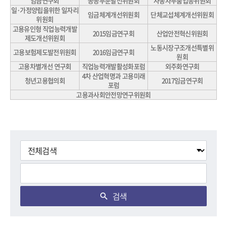
임금연구회
공공부문발전위원회
자동차부품업종위원회
일·가정양립을위한 일자리
임금체계개선위원회
단체교섭체계개선위원회
위원회
고용유인형 직업능력개발
2015임금연구회
산업안전혁신위원회
제도개선위원회
노동시장구조개선특별위
고용보험제도발전위원회
2016임금연구회
원회
고용차별개선 연구회
직업능력개발활성화포럼
외주화연구회
4차 산업혁명과 고용미래
청년고용협의회
2017임금연구회
포럼
고용과사회안전망연구위원회
검색