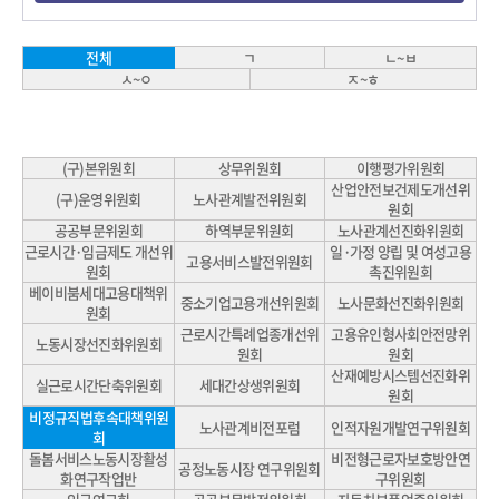
ㄱ
ㄴ~ㅂ
전체
ㅅ~ㅇ
ㅈ~ㅎ
(구)본위원회
상무위원회
이행평가위원회
산업안전보건제도개선위
(구)운영위원회
노사관계발전위원회
원회
공공부문위원회
하역부문위원회
노사관계선진화위원회
근로시간·임금제도 개선위
일·가정 양립 및 여성고용
고용서비스발전위원회
원회
촉진위원회
베이비붐세대고용대책위
중소기업고용개선위원회
노사문화선진화위원회
원회
근로시간특례업종개선위
고용유인형사회안전망위
노동시장선진화위원회
원회
원회
산재예방시스템선진화위
실근로시간단축위원회
세대간상생위원회
원회
비정규직법후속대책위원
노사관계비전포럼
인적자원개발연구위원회
회
돌봄서비스노동시장활성
비전형근로자보호방안연
공정노동시장 연구위원회
화연구작업반
구위원회