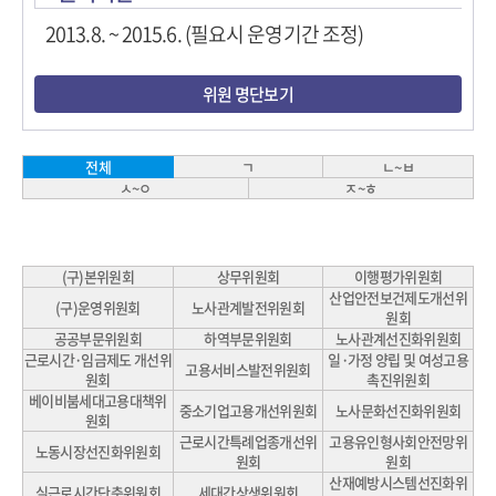
2013.8. ~ 2015.6. (필요시 운영기간 조정)
위원 명단보기
ㄱ
ㄴ~ㅂ
전체
ㅅ~ㅇ
ㅈ~ㅎ
(구)본위원회
상무위원회
이행평가위원회
산업안전보건제도개선위
(구)운영위원회
노사관계발전위원회
원회
공공부문위원회
하역부문위원회
노사관계선진화위원회
근로시간·임금제도 개선위
일·가정 양립 및 여성고용
고용서비스발전위원회
원회
촉진위원회
베이비붐세대고용대책위
중소기업고용개선위원회
노사문화선진화위원회
원회
근로시간특례업종개선위
고용유인형사회안전망위
노동시장선진화위원회
원회
원회
산재예방시스템선진화위
실근로시간단축위원회
세대간상생위원회