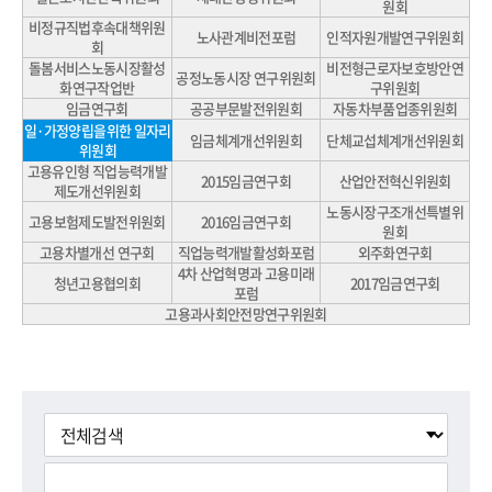
원회
비정규직법후속대책위원
노사관계비전포럼
인적자원개발연구위원회
회
돌봄서비스노동시장활성
비전형근로자보호방안연
공정노동시장 연구위원회
화연구작업반
구위원회
임금연구회
공공부문발전위원회
자동차부품업종위원회
일·가정양립을위한 일자리
임금체계개선위원회
단체교섭체계개선위원회
위원회
고용유인형 직업능력개발
2015임금연구회
산업안전혁신위원회
제도개선위원회
노동시장구조개선특별위
고용보험제도발전위원회
2016임금연구회
원회
고용차별개선 연구회
직업능력개발활성화포럼
외주화연구회
4차 산업혁명과 고용미래
청년고용협의회
2017임금연구회
포럼
고용과사회안전망연구위원회