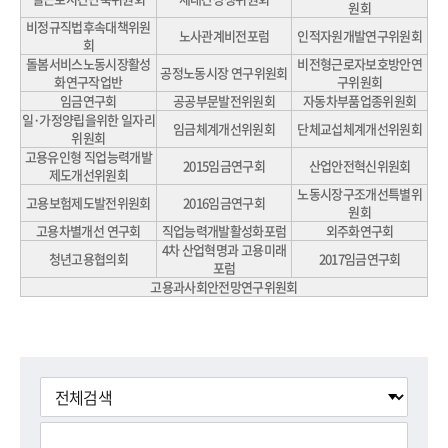
원회
비정규직법후속대책위원
노사관계비전포럼
인적자원개발연구위원회
회
돌봄서비스노동시장활성
비전형근로자보호방안연
공정노동시장 연구위원회
화연구작업반
구위원회
임금연구회
공공부문발전위원회
자동차부품업종위원회
일·가정양립을위한 일자리
임금체계개선위원회
단체교섭체계개선위원회
위원회
고용유인형 직업능력개발
2015임금연구회
산업안전혁신위원회
제도개선위원회
노동시장구조개선특별위
고용보험제도발전위원회
2016임금연구회
원회
고용차별개선 연구회
직업능력개발활성화포럼
외주화연구회
4차 산업혁명과 고용미래
청년고용협의회
2017임금연구회
포럼
고용과사회안전망연구위원회