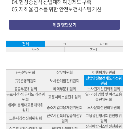
04. 현장중심적 산업재해 예방제도 구축
05. 재해율 감소를 위한 안전보건시스템 개선
위원 명단보기
ㄱ
ㄴ~ㅂ
전체
ㅅ~ㅇ
ㅈ~ㅎ
(구)본위원회
상무위원회
이행평가위원회
산업안전보건제도개선위
(구)운영위원회
노사관계발전위원회
원회
공공부문위원회
하역부문위원회
노사관계선진화위원회
근로시간·임금제도 개선위
일·가정 양립 및 여성고용
고용서비스발전위원회
원회
촉진위원회
베이비붐세대고용대책위
중소기업고용개선위원회
노사문화선진화위원회
원회
근로시간특례업종개선위
고용유인형사회안전망위
노동시장선진화위원회
원회
원회
산재예방시스템선진화위
실근로시간단축위원회
세대간상생위원회