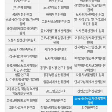
(구)본위원회
상무위원회
이행평가위원회
산업안전보건제도개선위
(구)운영위원회
노사관계발전위원회
원회
공공부문위원회
하역부문위원회
노사관계선진화위원회
근로시간·임금제도 개선위
일·가정 양립 및 여성고용
고용서비스발전위원회
원회
촉진위원회
베이비붐세대고용대책위
중소기업고용개선위원회
노사문화선진화위원회
원회
근로시간특례업종개선위
고용유인형사회안전망위
노동시장선진화위원회
원회
원회
산재예방시스템선진화위
실근로시간단축위원회
세대간상생위원회
원회
비정규직법후속대책위원
노사관계비전포럼
인적자원개발연구위원회
회
돌봄서비스노동시장활성
비전형근로자보호방안연
공정노동시장 연구위원회
화연구작업반
구위원회
임금연구회
공공부문발전위원회
자동차부품업종위원회
일·가정양립을위한 일자리
임금체계개선위원회
단체교섭체계개선위원회
위원회
고용유인형 직업능력개발
2015임금연구회
산업안전혁신위원회
제도개선위원회
노동시장구조개선특별위
고용보험제도발전위원회
2016임금연구회
원회
고용차별개선 연구회
직업능력개발활성화포럼
외주화연구회