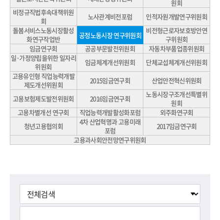
원회
비정규직법후속대책위원
노사관계비전포럼
인적자원개발연구위원회
회
돌봄서비스노동시장활성
비전형근로자보호방안연
공정노동시장 연구위원회
화연구작업반
구위원회
임금연구회
공공부문발전위원회
자동차부품업종위원회
일·가정양립을위한 일자리
임금체계개선위원회
단체교섭체계개선위원회
위원회
고용유인형 직업능력개발
2015임금연구회
산업안전혁신위원회
제도개선위원회
노동시장구조개선특별위
고용보험제도발전위원회
2016임금연구회
원회
고용차별개선 연구회
직업능력개발활성화포럼
외주화연구회
4차 산업혁명과 고용미래
청년고용협의회
2017임금연구회
포럼
고용과사회안전망연구위원회