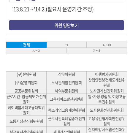
'13.8.21 ~ '14.2.(필요시 운영기간 조정)
위원 명단보기
ㄱ
ㄴ~ㅂ
전체
ㅅ~ㅇ
ㅈ~ㅎ
(구)본위원회
상무위원회
이행평가위원회
산업안전보건제도개선위
(구)운영위원회
노사관계발전위원회
원회
공공부문위원회
하역부문위원회
노사관계선진화위원회
근로시간·임금제도 개선위
일·가정 양립 및 여성고용
고용서비스발전위원회
원회
촉진위원회
베이비붐세대고용대책위
중소기업고용개선위원회
노사문화선진화위원회
원회
근로시간특례업종개선위
고용유인형사회안전망위
노동시장선진화위원회
원회
원회
산재예방시스템선진화위
실근로시간단축위원회
세대간상생위원회