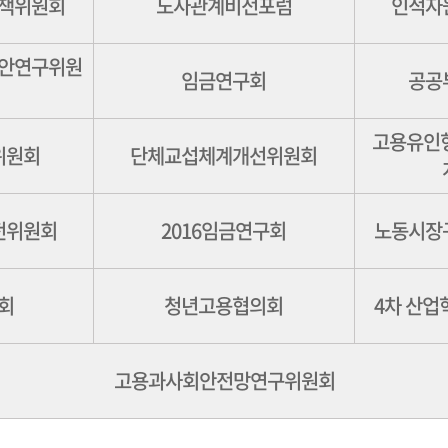
책위원회
노사관계비전포럼
인적자
안연구위원
임금연구회
공공
고용유인
위원회
단체교섭체계개선위원회
전위원회
2016임금연구회
노동시장
회
청년고용협의회
4차 산업
고용과사회안전망연구위원회