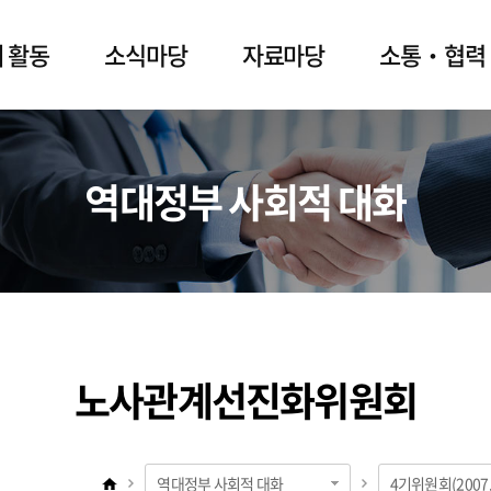
 활동
소식마당
자료마당
소통‧협력
역대정부 사회적 대화
노사관계선진화위원회
역대정부 사회적 대화
4기위원회(2007.5.