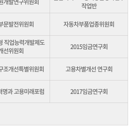
원개발연구위원회
작업반
부문발전위원회
자동차부품업종위원회
형 직업능력개발제도
2015임금연구회
개선위원회
구조개선특별위원회
고용차별개선 연구회
혁명과 고용미래포럼
2017임금연구회