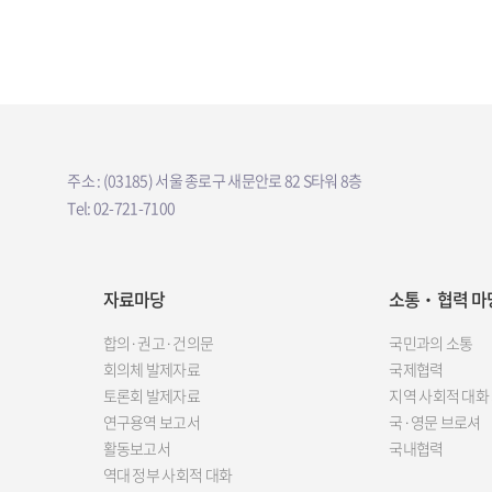
주소 : (03185) 서울 종로구 새문안로 82 S타워 8층
Tel: 02-721-7100
자료마당
소통‧협력 마
합의·권고·건의문
국민과의 소통
회의체 발제자료
국제협력
토론회 발제자료
지역 사회적 대화
연구용역 보고서
국·영문 브로셔
활동보고서
국내협력
역대 정부 사회적 대화