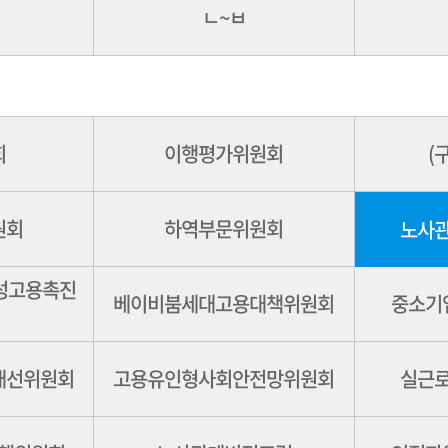
ㄴ~ㅂ
회
이행평가위원회
(
원회
하역부문위원회
노사
여성고용촉진
베이비붐세대고용대책위원회
중소기
개선위원회
고용유인형사회안전망위원회
실근