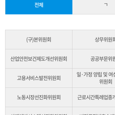
ㄱ
전체
(구)본위원회
상무위원
산업안전보건제도개선위원회
공공부문위
일·가정 양립 및 
고용서비스발전위원회
위원회
노동시장선진화위원회
근로시간특례업종