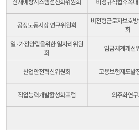
산재예방시스템선진화위원회
비정규직법후속대
비전형근로자보호방
공정노동시장 연구위원회
회
일·가정양립을위한 일자리위원
임금체계개선
회
산업안전혁신위원회
고용보험제도발
직업능력개발활성화포럼
외주화연구