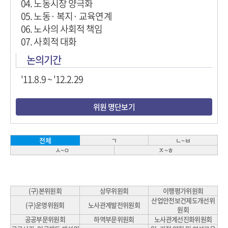
04. 노동시장 양극화
05. 노동· 복지· 교육연계
06. 노사의 사회적 책임
07. 사회적 대화
논의기간
'11.8.9 ~ '12.2.29
위원 명단보기
ㄱ
ㄴ~ㅂ
전체
ㅅ~ㅇ
ㅈ~ㅎ
(구)본위원회
상무위원회
이행평가위원회
산업안전보건제도개선위
(구)운영위원회
노사관계발전위원회
원회
공공부문위원회
하역부문위원회
노사관계선진화위원회