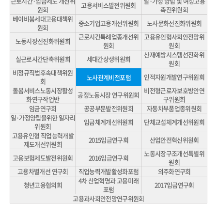
근로시간·임금제도 개선위
일·가정 양립 및 여성고용
고용서비스발전위원회
원회
촉진위원회
베이비붐세대고용대책위
중소기업고용개선위원회
노사문화선진화위원회
원회
근로시간특례업종개선위
고용유인형사회안전망위
노동시장선진화위원회
원회
원회
산재예방시스템선진화위
실근로시간단축위원회
세대간상생위원회
원회
비정규직법후속대책위원
인적자원개발연구위원회
노사관계비전포럼
회
돌봄서비스노동시장활성
비전형근로자보호방안연
공정노동시장 연구위원회
화연구작업반
구위원회
임금연구회
공공부문발전위원회
자동차부품업종위원회
일·가정양립을위한 일자리
임금체계개선위원회
단체교섭체계개선위원회
위원회
고용유인형 직업능력개발
2015임금연구회
산업안전혁신위원회
제도개선위원회
노동시장구조개선특별위
고용보험제도발전위원회
2016임금연구회
원회
고용차별개선 연구회
직업능력개발활성화포럼
외주화연구회
4차 산업혁명과 고용미래
청년고용협의회
2017임금연구회
포럼
고용과사회안전망연구위원회