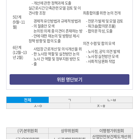
-
개선에 관한 정책과제 도출
실근로시간 단축관련 모델 검토 및 이
견사항 조정
최종합의를 위한 논의 전개
5단계
경제적 유인방법과 규제적 방법과
-
전문가 발제 및 모델 검토
(9월~11
-
의 절충안 모색
-
워크숍(합의문조율)
월)
논의된 의제 중 이견이 존재하는 방
-
합의문 작성, 도출
-
안에 대한 재논의 및 방향성 제시
정책 방향 및 합의 도출
의견 수렴 및 합의 모색
6단계
사업장 근로개선 및 의식개선을 위
-
노사정, 공익 의견 발제
(12월~13
-
한 노사정 역할 및 실천방안 논의
-
노사정 실천방안 모색
년 2월)
노사 간 역할 및 정부지원 방안 도
-
사회적 담론화 작업
-
출
위원 명단보기
ㄱ
ㄴ~ㅂ
전체
ㅅ~ㅇ
ㅈ~ㅎ
(구)본위원회
상무위원회
이행평가위원회
산업안전보건제도개선위