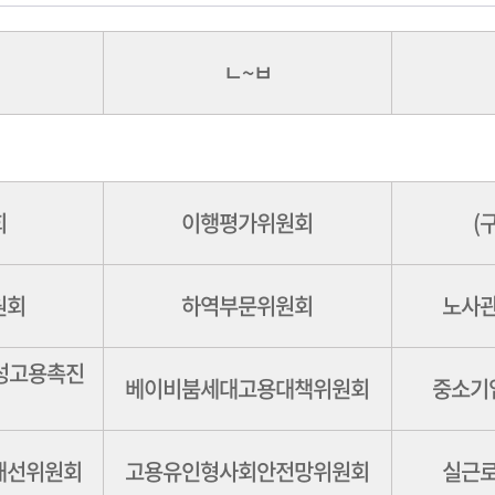
ㄴ~ㅂ
회
이행평가위원회
(
원회
하역부문위원회
노사
여성고용촉진
베이비붐세대고용대책위원회
중소기
개선위원회
고용유인형사회안전망위원회
실근