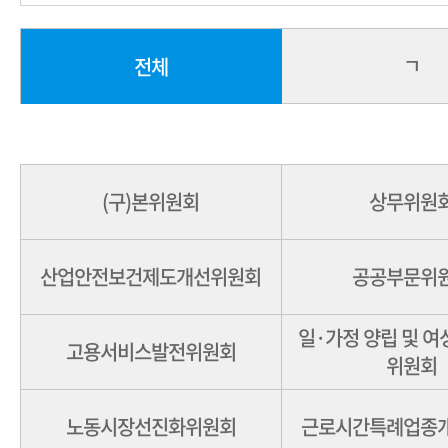
ㄱ
전체
(구)본위원회
상무위원
산업안전보건제도개선위원회
공공부문위
일·가정 양립 및 
고용서비스발전위원회
위원회
노동시장선진화위원회
근로시간특례업종