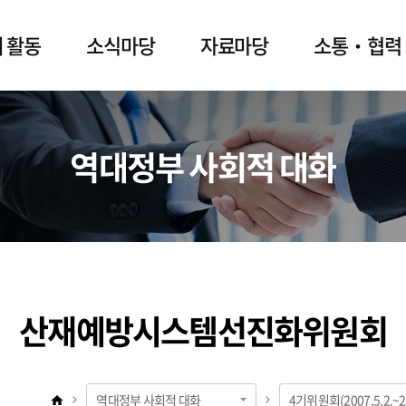
 활동
소식마당
자료마당
소통‧협력
역대정부 사회적 대화
산재예방시스템선진화위원회
역대정부 사회적 대화
4기위원회(2007.5.2.~20