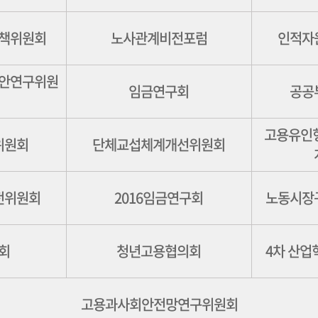
책위원회
노사관계비전포럼
인적자
안연구위원
임금연구회
공공
고용유인
위원회
단체교섭체계개선위원회
전위원회
2016임금연구회
노동시장
회
청년고용협의회
4차 산업
고용과사회안전망연구위원회