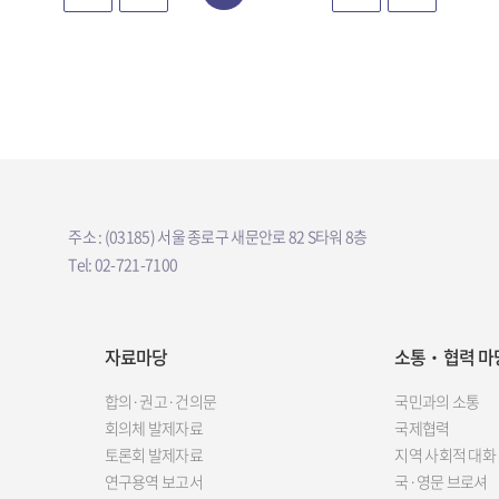
주소 : (03185) 서울 종로구 새문안로 82 S타워 8층
Tel: 02-721-7100
자료마당
소통‧협력 마
합의·권고·건의문
국민과의 소통
회의체 발제자료
국제협력
토론회 발제자료
지역 사회적 대화
연구용역 보고서
국·영문 브로셔