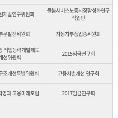
돌봄서비스노동시장활성화연구
원개발연구위원회
작업반
부문발전위원회
자동차부품업종위원회
형 직업능력개발제도
2015임금연구회
개선위원회
구조개선특별위원회
고용차별개선 연구회
혁명과 고용미래포럼
2017임금연구회