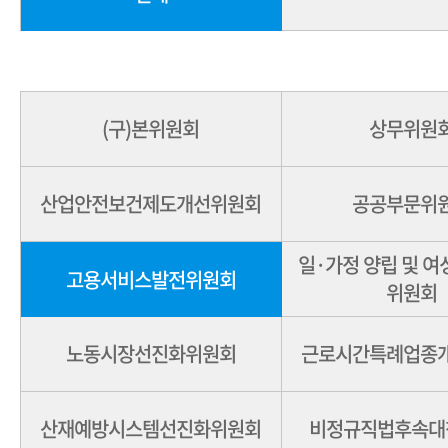
(구)본위원회
상무위원
산업안전보건제도개선위원회
공공부문위
일·가정 양립 및 
고용서비스발전위원회
위원회
노동시장선진화위원회
근로시간특례업종
산재예방시스템선진화위원회
비정규직법후속대