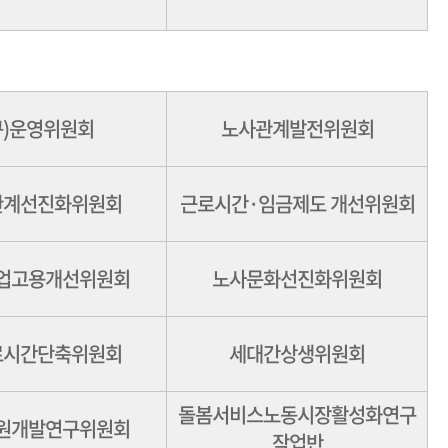
구)운영위원회
노사관계발전위원회
관계선진화위원회
근로시간·임금제도 개선위원회
업고용개선위원회
노사문화선진화위원회
로시간단축위원회
세대간상생위원회
돌봄서비스노동시장활성화연구
원개발연구위원회
작업반