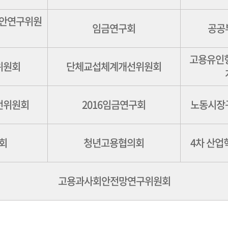
안연구위원
임금연구회
공공
고용유인
위원회
단체교섭체계개선위원회
전위원회
2016임금연구회
노동시장
회
청년고용협의회
4차 산업
고용과사회안전망연구위원회