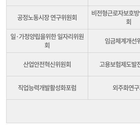
비전형근로자보호방
공정노동시장 연구위원회
회
일·가정양립을위한 일자리위원
임금체계개선
회
산업안전혁신위원회
고용보험제도발
직업능력개발활성화포럼
외주화연구