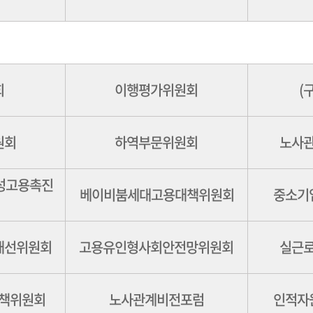
회
이행평가위원회
(
원회
하역부문위원회
노사
여성고용촉진
베이비붐세대고용대책위원회
중소기
개선위원회
고용유인형사회안전망위원회
실근
책위원회
노사관계비전포럼
인적자