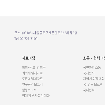
주소 : (03185) 서울 종로구 새문안로 82 S타워 8층
Tel: 02-721-7100
자료마당
소통‧협력 마
합의·권고·건의문
국민과의 소통
회의체 발제자료
국제협력
토론회 발제자료
지역 사회적 대화
연구용역 보고서
국·영문 브로셔
활동보고서
국내협력
역대 정부 사회적 대화