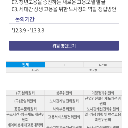
02. 청년고용을 증진하는 새로운 고용모델 발굴
03. 세대간 상생 고용을 위한 노사정의 역할 정립방안
논의기간
'12.3.9 ~ '13.3.8
위원 명단보기
ㄱ
ㄴ~ㅂ
전체
ㅅ~ㅇ
ㅈ~ㅎ
(구)본위원회
상무위원회
이행평가위원회
산업안전보건제도개선위
(구)운영위원회
노사관계발전위원회
원회
공공부문위원회
하역부문위원회
노사관계선진화위원회
근로시간·임금제도 개선위
일·가정 양립 및 여성고용
고용서비스발전위원회
원회
촉진위원회
베이비붐세대고용대책위
중소기업고용개선위원회
노사문화선진화위원회