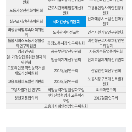
원회
근로시간특례업종개선위
고용유인형사회안전망위
노동시장선진화위원회
원회
원회
산재예방시스템선진화위
실근로시간단축위원회
세대간상생위원회
원회
비정규직법후속대책위원
노사관계비전포럼
인적자원개발연구위원회
회
돌봄서비스노동시장활성
비전형근로자보호방안연
공정노동시장 연구위원회
화연구작업반
구위원회
임금연구회
공공부문발전위원회
자동차부품업종위원회
일·가정양립을위한 일자리
임금체계개선위원회
단체교섭체계개선위원회
위원회
고용유인형 직업능력개발
2015임금연구회
산업안전혁신위원회
제도개선위원회
노동시장구조개선특별위
고용보험제도발전위원회
2016임금연구회
원회
고용차별개선 연구회
직업능력개발활성화포럼
외주화연구회
4차 산업혁명과 고용미래
청년고용협의회
2017임금연구회
포럼
고용과사회안전망연구위원회